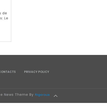
s de
s: Le
CONTACTS
PRIVACY POLICY
ine News Theme By
Rigorous