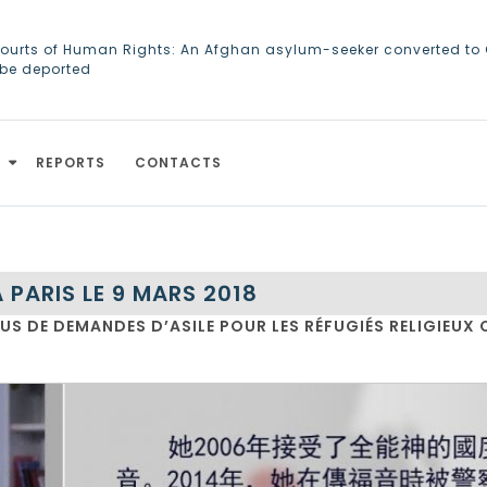
ourts of Human Rights: An Afghan asylum-seeker converted to C
 be deported
 of Almighty God Refugees: Remember Them on World Refugee
REPORTS
CONTACTS
 PARIS LE 9 MARS 2018
FUS DE DEMANDES D’ASILE POUR LES RÉFUGIÉS RELIGIEUX C