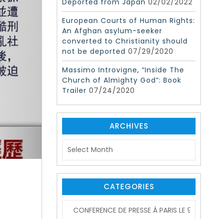
Deported from Japan
02/02/2022
European Courts of Human Rights:
An Afghan asylum-seeker
converted to Christianity should
not be deported
07/29/2020
Massimo Introvigne, “Inside The
Church of Almighty God”: Book
Trailer
07/24/2020
ARCHIVES
A
r
c
h
i
CATEGORIES
v
C
e
a
s