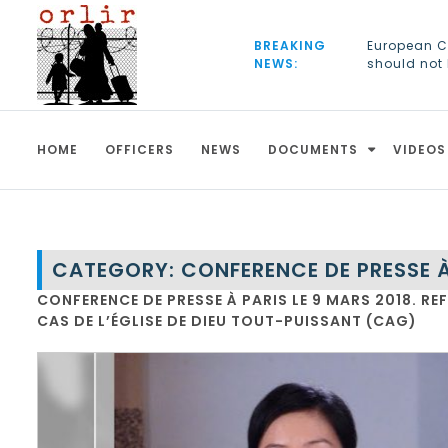
S
k
BREAKING
European C
i
NEWS:
should not
p
The Church
t
o
c
HOME
OFFICERS
NEWS
DOCUMENTS
VIDEOS
o
n
t
e
n
t
CATEGORY:
CONFERENCE DE PRESSE À
CONFERENCE DE PRESSE À PARIS LE 9 MARS 2018. RE
CAS DE L’ÉGLISE DE DIEU TOUT-PUISSANT (CAG)